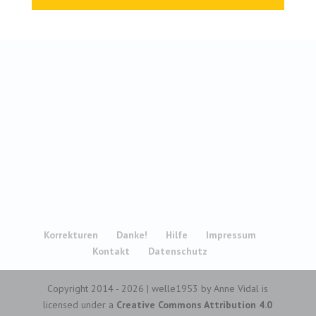
Korrekturen
Danke!
Hilfe
Impressum
Kontakt
Datenschutz
Copyright 2014 - 2026 | welle1953 by Anne Vidal is
licensed under a
Creative Commons Attribution 4.0