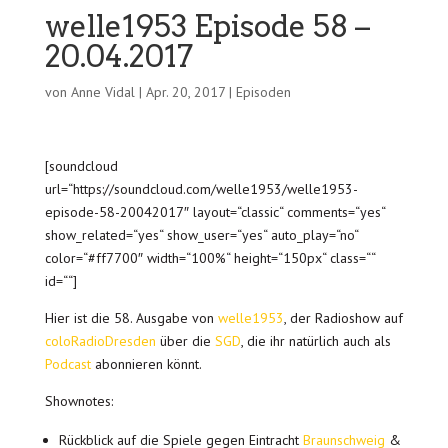
welle1953 Episode 58 –
20.04.2017
von
Anne Vidal
|
Apr. 20, 2017
|
Episoden
[soundcloud
url=“https://soundcloud.com/welle1953/welle1953-
episode-58-20042017″ layout=“classic“ comments=“yes“
show_related=“yes“ show_user=“yes“ auto_play=“no“
color=“#ff7700″ width=“100%“ height=“150px“ class=““
id=““]
Hier ist die 58. Ausgabe von
welle1953
, der Radioshow auf
coloRadioDresden
über die
SGD
, die ihr natürlich auch als
Podcast
abonnieren könnt.
Shownotes:
Rückblick auf die Spiele gegen Eintracht
Braunschweig
&