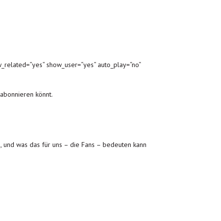
_related=“yes“ show_user=“yes“ auto_play=“no“
abonnieren könnt.
i, und was das für uns – die Fans – bedeuten kann