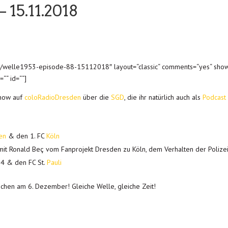
 15.11.2018
3/welle1953-episode-88-15112018″ layout=“classic“ comments=“yes“ show
““ id=““]
show auf
coloRadioDresden
über die
SGD
, die ihr natürlich auch als
Podcast
en
& den 1. FC
Köln
 mit Ronald Beç vom Fanprojekt Dresden zu Köln, dem Verhalten der Polize
4 & den FC St.
Pauli
chen am 6. Dezember! Gleiche Welle, gleiche Zeit!